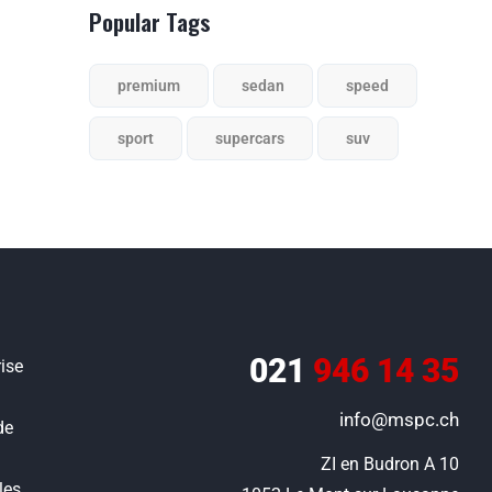
Popular Tags
premium
sedan
speed
sport
supercars
suv
021
946 14 35
ise
info@mspc.ch
de
ZI en Budron A 10

les