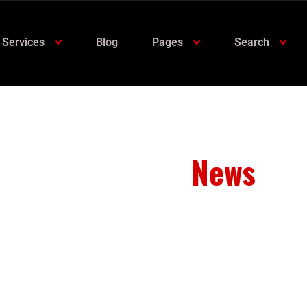
Services
Blog
Pages
Search
Our Latest
News
From spy shots to new releases to auto show coverag