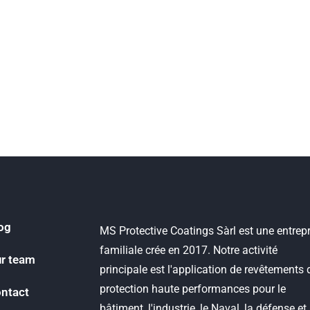
og
MS Protective Coatings Sàrl est une entrepr
familiale crée en 2017. Notre activité
r team
principale est l'application de revêtements 
protection haute performances pour le
ntact
bâtiment, l'industrie, le Naval, la défense et 