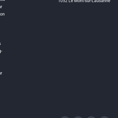
1052 Le Mont-sur-Lausanne
ur
ion
s
g-
ur