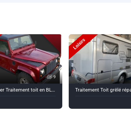
Loisirs
9
Land Rover Traitement toit en BL noirRéparation et traitement d'un toit de Land Rover Defender en Bullet Liner noir.