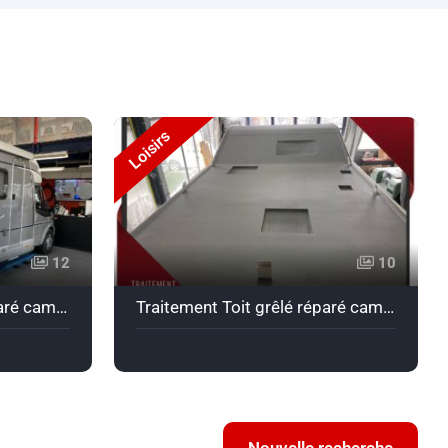
Loisirs
12
10
Traitement Toit grêlé réparé camping car Ford Hymer en Bullet Liner gris
Traitement Toit grêlé réparé camping car Ford Nexxo en Bullet Liner gris