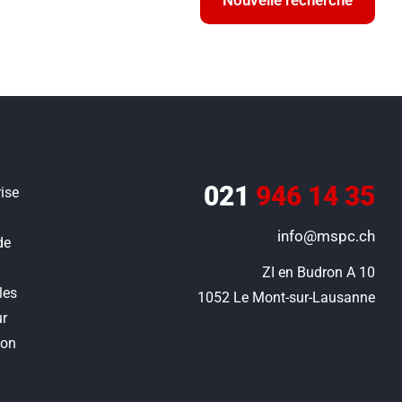
Nouvelle recherche
021
946 14 35
ise
info@mspc.ch
de
ZI en Budron A 10

les
1052 Le Mont-sur-Lausanne
ur
ion