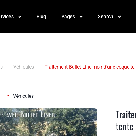
rvices
Blog
Pages
Search
rs
Véhicules
Traitement Bullet Liner noir d'une coque ten
•
Véhicules
Traite
tente 