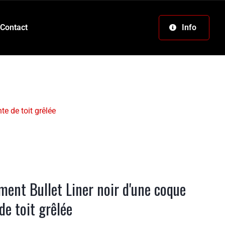
Contact
Info
te de toit grêlée
ment Bullet Liner noir d'une coque
de toit grêlée