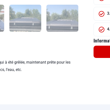
3
4
Informa
qui à été grêlée, maintenant prête pour les
s, l’eau, etc.