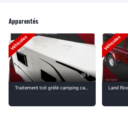
Apparentés
Véhicules
Véhicules
9
Traitement toit grêlé camping car Fiat Trigano en Bullet Liner blanc.