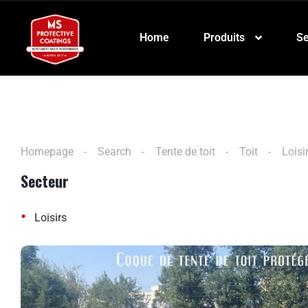
Home
Produits
Se
Homepage
Search
Tente de toit
Toit
Loisi
Secteur
•
Loisirs