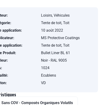
teur:
Loisirs, Véhicules
égorie:
Tente de toit, Toit
e application:
10 août 2022
licateur:
MS Protective Coatings
e application:
Tente de toit, Toit
e Produit:
Bullet Liner BL 61
leur:
Noir - RAL 9005
:
1024
alité:
Ecublens
ton:
VD
ristiques
. Sans COV - Composés Organiques Volatils