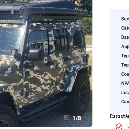
Sec
Cat
Dat
App
Typ
Typ
Cou
NPA
Loc
Can
Caracté
1
/
8
1